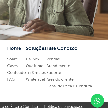
Home
Soluções
Fale Conosco
Sobre
Callbox
Vendas
Cases
Qualitime
Atendimento
Conteúdo
Ti+Simples
Suporte
FAQ
Whitelabel
Área do cliente
Canal de Ética e Conduta
go de Ética e Conduta
P
olítica de privacidade