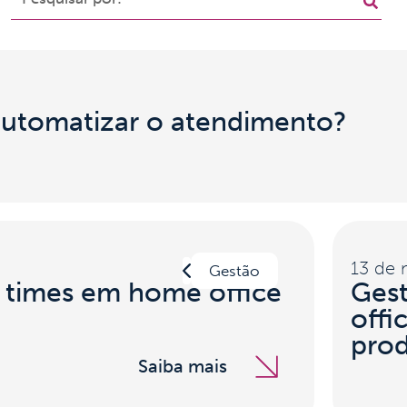
automatizar o atendimento?
13 de 
Gestão
 times em home office
Ges
offi
prod
Saiba mais