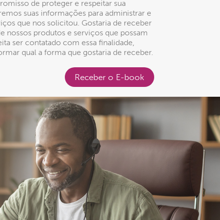
omisso de proteger e respeitar sua
aremos suas informações para administrar e
iços que nos solicitou. Gostaria de receber
de nossos produtos e serviços que possam
eita ser contatado com essa finalidade,
ormar qual a forma que gostaria de receber.
Receber o E-book