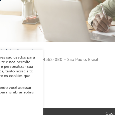
ritório Central
ies são usados para
André Ampere, 153 – 04562-080 – São Paulo, Brasil
ite e nos permite
e personalizar sua
222-1000
s, tanto nesse site
 591 1234 (Vendas)
re os cookies que
ando você acessar
 para lembrar sobre
Códi