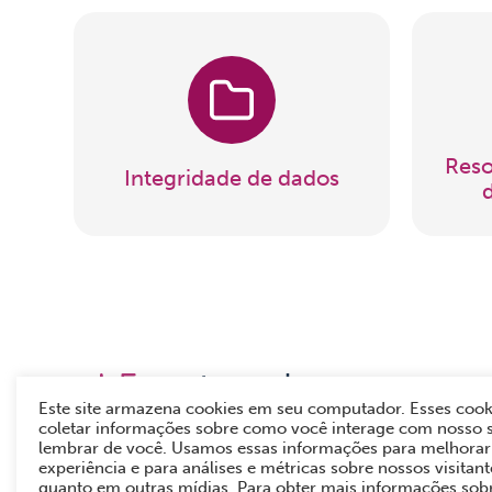
Reso
Integridade de dados
Esc
Este site armazena cookies em seu computador. Esses cook
Rua 
coletar informações sobre como você interage com nosso s
lembrar de você. Usamos essas informações para melhorar 
11 2
experiência e para análises e métricas sobre nossos visitante
0800
quanto em outras mídias. Para obter mais informações sob