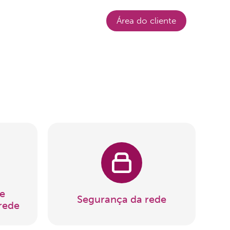
Login
Área do cliente
e
Segurança da rede
rede