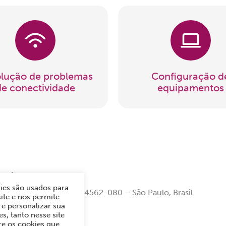
lução de problemas
Configuração d
de conectividade
equipamentos
ritório Central
ies são usados para
André Ampere, 153 – 04562-080 – São Paulo, Brasil
ite e nos permite
e personalizar sua
222-1000
s, tanto nesse site
 591 1234 (Vendas)
re os cookies que