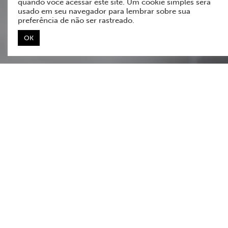
quando você acessar este site. Um cookie simples será
usado em seu navegador para lembrar sobre sua
preferência de não ser rastreado.
OK
Whatsapp
Antes de começarmos, selecione uma
das opções abaixo para direcionarmos
você ao atendimento correto:
Quero conhecer as soluções
Já sou cliente