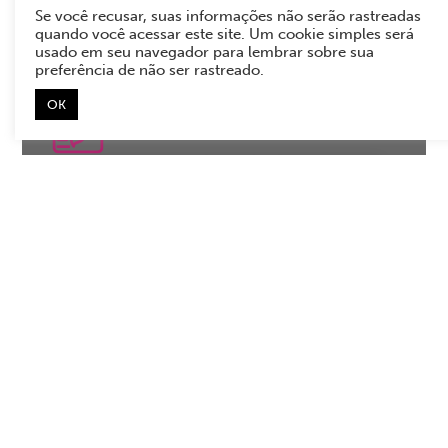
Se você recusar, suas informações não serão rastreadas
quando você acessar este site. Um cookie simples será
usado em seu navegador para lembrar sobre sua
preferência de não ser rastreado.
OK
Sua marca. Seu jeito.
Whatsapp
Antes de começarmos, selecione uma
das opções abaixo para direcionarmos
você ao atendimento correto:
Quero conhecer as soluções
Já sou cliente