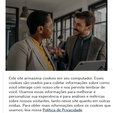
Este site armazena cookies em seu computador. Esses
Arquitetura escalável com
cookies são usados para coletar informações sobre como
suporte a múltiplos clientes
você interage com nosso site e nos permite lembrar de
você. Usamos essas informações para melhorar e
ativos, segurança corporativa e
personalizar sua experiência e para análises e métricas
modelo SaaS para receita
sobre nossos visitantes, tanto nesse site quanto em outras
mídias. Para obter mais informações sobre os cookies que
recorrente.
usamos, leia nossa
Política de Privacidade
.