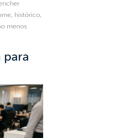
eencher
ome, histórico,
ção menos
 para