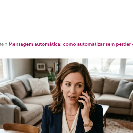
Cases
Conteúdo
Suporte
Contato
te
»
Mensagem automática: como automatizar sem perder 