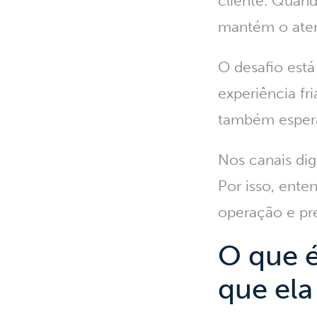
cliente. Quan
mantém o aten
O desafio est
experiência fri
também espera
Nos canais dig
Por isso, ent
operação e pr
O que 
que el