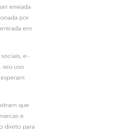
ser enviada
ionada por
u entrada em
sociais, e-
, seu uso
s esperam
ostram que
 marcas e
o direto para