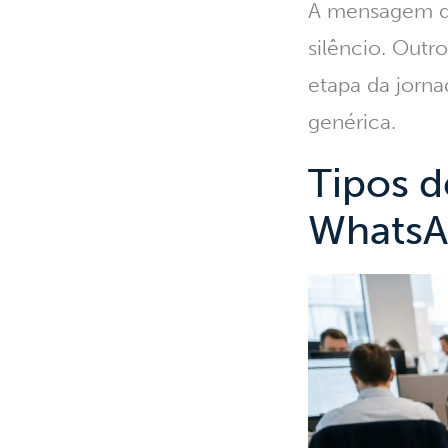
A mensagem de
silêncio. Outr
etapa da jorna
genérica.
Tipos 
Whats