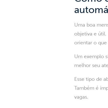
automát
Uma boa
mens
objetiva e úti
orientar o qu
Um exemplo si
melhor seu at
Esse tipo de a
Também é impo
vagas.