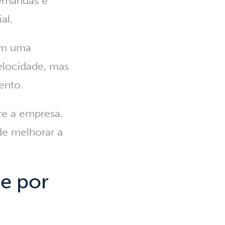
demandas e
al.
 em uma
 velocidade, mas
ento.
re a empresa.
de melhorar a
e por