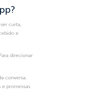
App?
ser curta,
ecebido e
ara direcionar
da conversa.
s e promessas