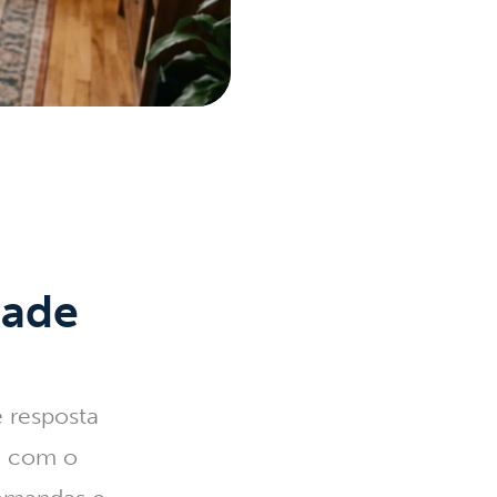
dade
 resposta
to com o