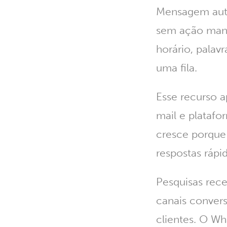
Mensagem auto
sem ação manu
horário, palav
uma fila.
Esse recurso a
mail e platafo
cresce porque
respostas rápid
Pesquisas rec
canais convers
clientes. O Wh