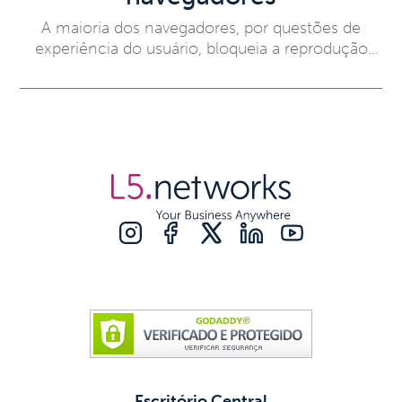
pode influenciar diretamente a performance. Ao
A maioria dos navegadores, por questões de
seguir algumas práticas simples, você pode
experiência do usuário, bloqueia a reprodução
melhorar significativamente a sua experiência
automática de mídia, incluindo sons. No entanto,
com o Callbox e garantir um atendimento
em determinados cenários, como a reprodução
profissional, mesmo trabalhando remotamente.
de toques para chamadas recebidas em
Dicas para otimizar suas chamadas no Home
aplicações web, essa funcionalidade é essencial.
Office: Utilize fones de ouvido: Os fones de
Para permitir essa reprodução automática, é
ouvido oferecem uma qualidade de áudio
necessário configurar especificamente cada
superior, reduzindo ruídos externos e
navegador, garantindo assim que os tons sejam
melhorando a clareza da sua voz. Opte por fones
reproduzidos sem a necessidade de interação do
de ouvido com conexão USB para um
usuário. Configurações essenciais para
desempenho ainda melhor. Desative o SIP ALG
reprodução automática de tons: Google Chrome
no roteador: O SIP ALG é um recurso que pode
Configurações Individuais: Acesse
interferir no tráfego de voz, causando problemas
chrome://settings/content/sound e adicione o
de qualidade e até mesmo bloqueando
endereço do site à lista de exceções. Políticas
chamadas. Entre em contato com seu provedor
Empresariais: Consulte a documentação oficial
de…
para configurar as políticas de autoplay:
https://chromeenterprise.google/policies/#Autop
layAllowlist Microsoft Edge Configurações
Escritório Central