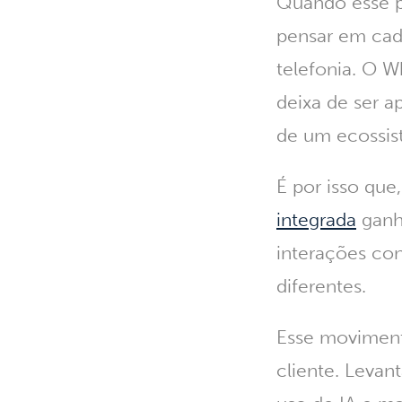
Quando esse p
pensar em cada
telefonia. O 
deixa de ser 
de um ecossis
É por isso qu
integrada
ganh
interações co
diferentes.
Esse moviment
cliente. Leva