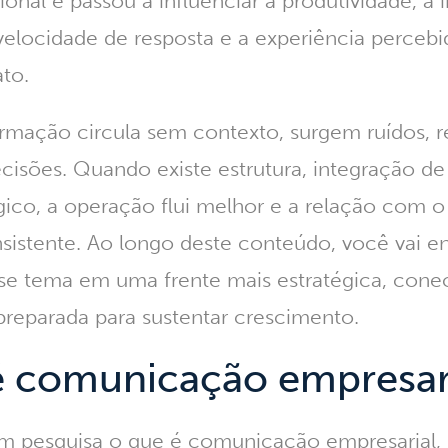
cional e passou a influenciar a produtividade, a
 velocidade de resposta e a experiência percebi
to.
rmação circula sem contexto, surgem ruídos, r
isões. Quando existe estrutura, integração de
ico, a operação flui melhor e a relação com o
nsistente. Ao longo deste conteúdo, você vai 
se tema em uma frente mais estratégica, conec
reparada para sustentar crescimento.
é comunicação empresar
m pesquisa
o que é comunicação empresarial
,