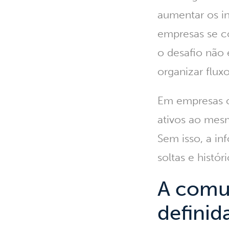
aumentar os i
empresas se c
o desafio não
organizar flux
Em empresas co
ativos ao mes
Sem isso, a in
soltas e histó
A comu
defini