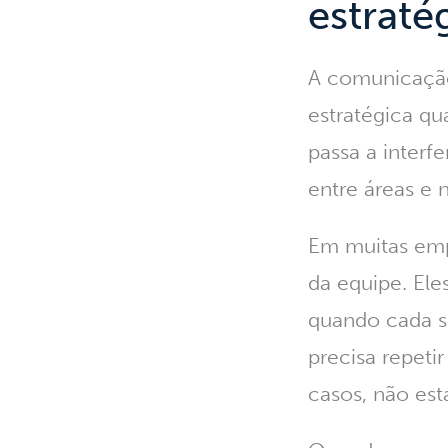
estraté
A comunicação
estratégica q
passa a interf
entre áreas e 
Em muitas emp
da equipe. El
quando cada s
precisa repeti
casos, não est