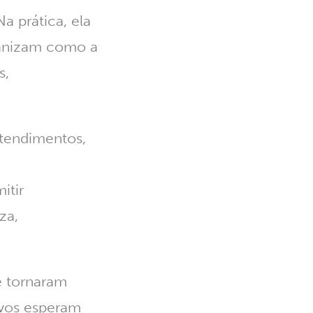
a prática, ela
ganizam como a
s,
atendimentos,
itir
za,
e tornaram
vos esperam