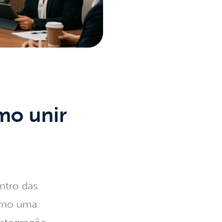
mo unir
ntro das
como uma