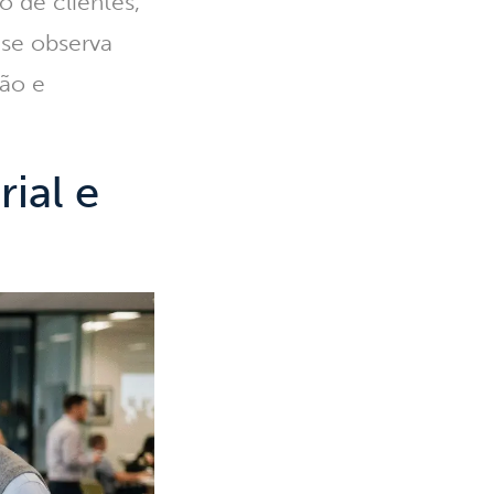
o de clientes,
se observa
ção e
ial e