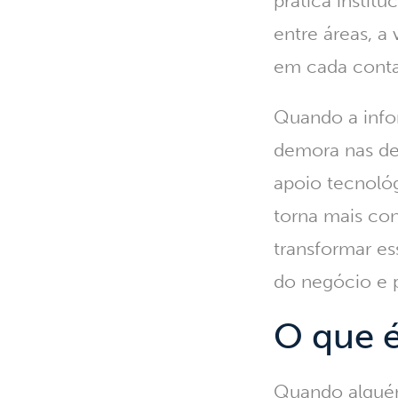
prática institu
entre áreas, a
em cada conta
Quando a info
demora nas dec
apoio tecnológ
torna mais co
transformar es
do negócio e p
O que 
Quando algué