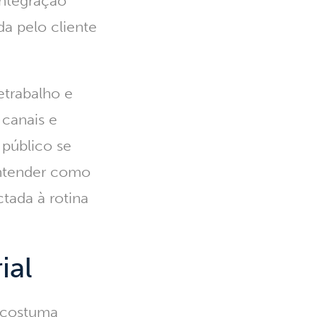
 integração
da pelo cliente
etrabalho e
 canais e
 público se
entender como
tada à rotina
ial
 costuma