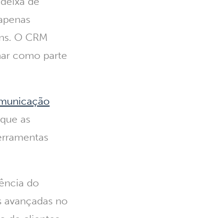
deixa de
 apenas
ens. O CRM
nar como parte
municação
que as
erramentas
ência do
s avançadas no