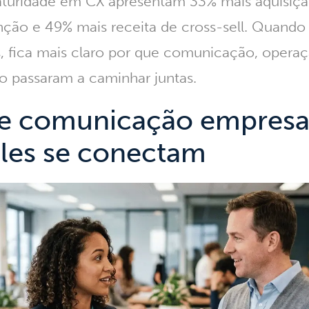
aturidade em CX apresentam
33% mais aquisiçã
ção e 49% mais receita de cross-sell
. Quando 
, fica mais claro por que comunicação, opera
o passaram a caminhar juntas.
e comunicação empresar
les se conectam