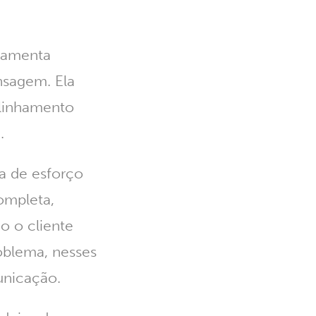
ramenta
nsagem. Ela
alinhamento
.
a de esforço
ompleta,
o o cliente
oblema, nesses
unicação.