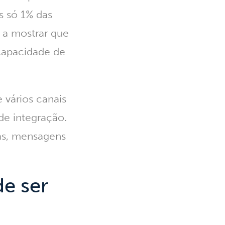
s só
1%
das
 a mostrar que
capacidade de
 vários canais
e integração.
has, mensagens
e ser