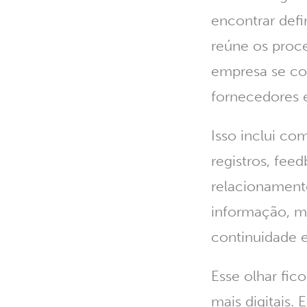
encontrar defi
reúne os proc
empresa se co
fornecedores 
Isso inclui co
registros, fee
relacionament
informação, ma
continuidade e
Esse olhar fic
mais digitais.