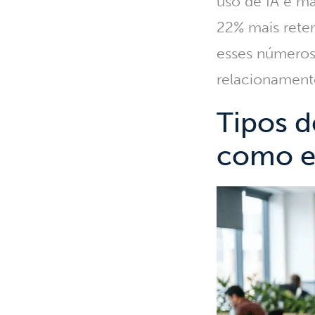
uso de IA e m
22% mais reten
esses números
relacionament
Tipos d
como e