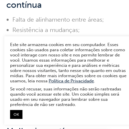
contínua
Falta de alinhamento entre áreas;
Resistência a mudanças;
Indicadores mal definidos;
Este site armazena cookies em seu computador. Esses
Sobrecarga de processos e burocracia;
cookies são usados para coletar informações sobre como
você interage com nosso site e nos permite lembrar de
Falta de visibilidade sobre o
você. Usamos essas informações para melhorar e
personalizar sua experiência e para análises e métricas
desempenho.
sobre nossos visitantes, tanto nesse site quanto em outras
mídias. Para obter mais informações sobre os cookies que
usamos, leia nossa
Política de Privacidade
.
Superar esses pontos exige
comunicação
Se você recusar, suas informações não serão rastreadas
clara, liderança engajada e ferramentas
quando você acessar este site. Um cookie simples será
usado em seu navegador para lembrar sobre sua
que facilitem a coleta e análise de dados
preferência de não ser rastreado.
em tempo real.
OK