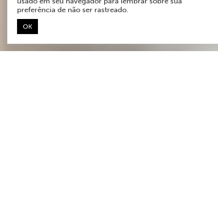
usado em seu navegador para lembrar sobre sua
preferência de não ser rastreado.
OK
Whatsapp
Antes de começarmos, selecione uma
das opções abaixo para direcionarmos
você ao atendimento correto:
Quero conhecer as soluções
Já sou cliente