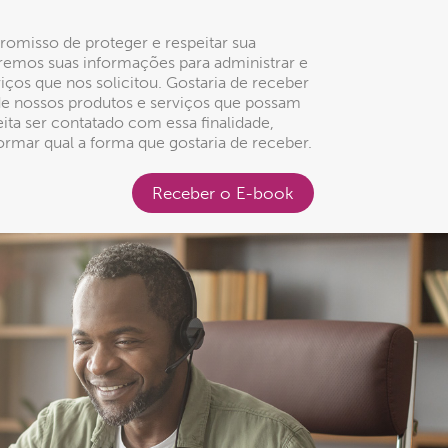
omisso de proteger e respeitar sua
aremos suas informações para administrar e
iços que nos solicitou. Gostaria de receber
de nossos produtos e serviços que possam
eita ser contatado com essa finalidade,
ormar qual a forma que gostaria de receber.
Receber o E-book