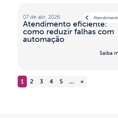
07 de abr, 2026
Atendiment
Atendimento eficiente:
como reduzir falhas com
automação
Saiba m
1
2
3
4
5
...
»