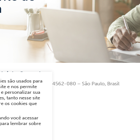
a
ritório Central
ies são usados para
André Ampere, 153 – 04562-080 – São Paulo, Brasil
ite e nos permite
e personalizar sua
222-1000
s, tanto nesse site
 591 1234 (Vendas)
re os cookies que
ando você acessar
 para lembrar sobre