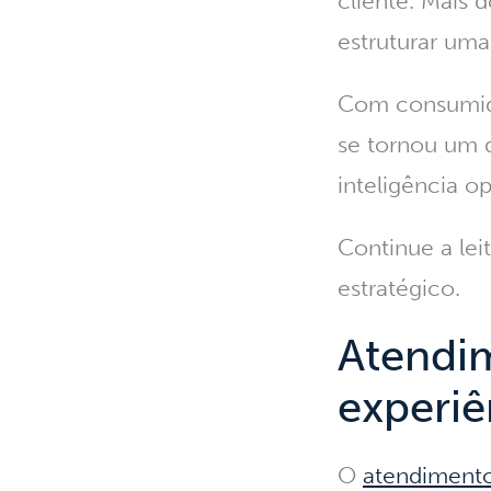
cliente. Mais 
estruturar uma
Com consumidor
se tornou um d
inteligência o
Continue a lei
estratégico.
Atendim
experiê
O
atendiment