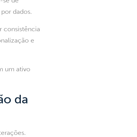
a-se de
 por dados.
r consistência
onalização e
m um ativo
ão da
terações.