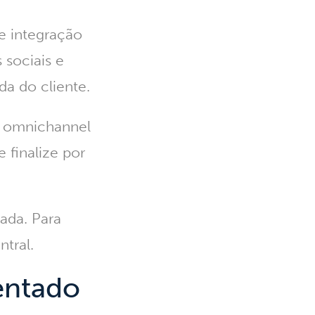
e integração
 sociais e
da do cliente.
ra omnichannel
 finalize por
nada.
Para
ntral.
entado