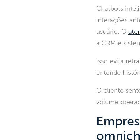
Chatbots intel
interações an
usuário. O
ate
a CRM e siste
Isso evita ret
entende histór
O cliente sent
volume operaci
Empresa
omnich