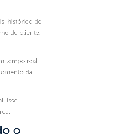
, histórico de
me do cliente.
em tempo real
 momento da
al.
Isso
rca.
do o