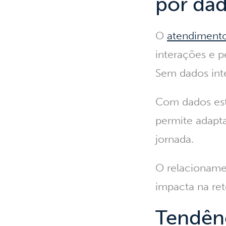
por da
O
atendimento
interações e 
Sem dados int
Com dados estr
permite adapt
jornada.
O relacionamen
impacta na ret
Tendênc