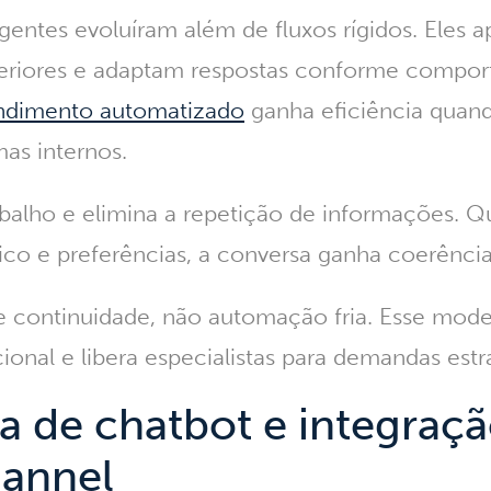
igentes evoluíram além de fluxos rígidos. Ele
teriores e adaptam respostas conforme compo
ndimento automatizado
ganha eficiência quan
mas internos.
rabalho e elimina a repetição de informações. 
ico e preferências, a conversa ganha coerênci
e continuidade, não automação fria.
Esse mode
onal e libera especialistas para demandas estr
 de chatbot e integraç
annel