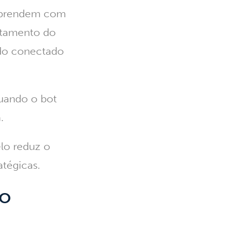
s aprendem com
rtamento do
do conectado
Quando o bot
a.
lo reduz o
atégicas.
ão