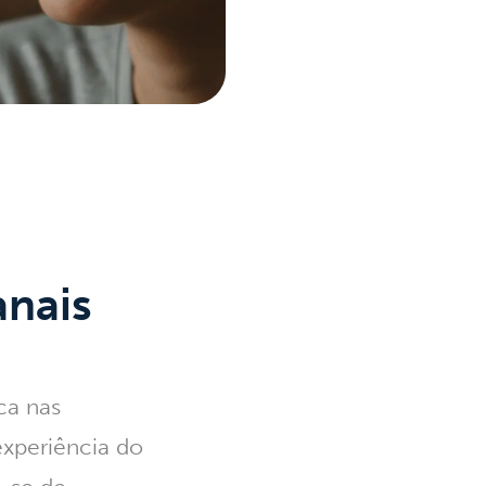
anais
ca nas
experiência do