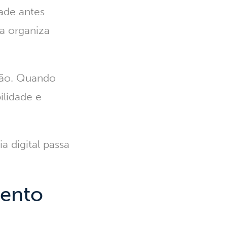
dade antes
a organiza
ção. Quando
ilidade e
a digital passa
mento